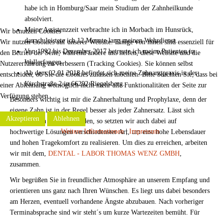
habe ich in Homburg/Saar mein Studium der Zahnheilkunde
absolviert.
Meine Assistenzzeit verbrachte ich in Morbach im Hunsrück,
Wir benutzen Cookies
danach leistete ich 12 Monate lang meinen Wehrdienst.
Wir nutzen Cookies auf unserer Website. Einige von ihnen sind essenziell für
Von 1992 bis Dezember 2017 betreute ich meine Patienten in
den Betrieb der Seite, während andere uns helfen, diese Website und die
Wallerfangen.
Nutzererfahrung zu verbessern (Tracking Cookies). Sie können selbst
Ab dem 02.01.2018 befindet sich meine Zahnarztpraxis in der
entscheiden, ob Sie die Cookies zulassen möchten. Bitte beachten Sie, dass bei
Kirchstraße 2 in 66292 Riegelsberg.
einer Ablehnung womöglich nicht mehr alle Funktionalitäten der Seite zur
Verfügung stehen.
Besonders wichtig ist mir die Zahnerhaltung und Prophylaxe, denn der
eigene Zahn ist in der Regel besser als jeder Zahnersatz. Lässt sich
Akzeptieren
Ablehnen
dieser jedoch nicht vermeiden, so setzten wir auch dabei auf
Weitere Informationen
|
Impressum
hochwertige Lösungen verschiedenster Art, um eine hohe Lebensdauer
und hohen Tragekomfort zu realisieren. Um dies zu erreichen, arbeiten
wir mit dem,
DENTAL - LABOR THOMAS WENZ GMBH
,
zusammen.
Wir begrüßen Sie in freundlicher Atmosphäre an unserem Empfang und
orientieren uns ganz nach Ihren Wünschen. Es liegt uns dabei besonders
am Herzen, eventuell vorhandene Ängste abzubauen. Nach vorheriger
Terminabsprache sind wir steht´s um kurze Wartezeiten bemüht. Für