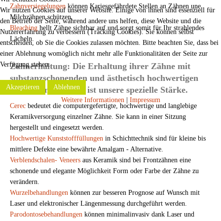
Zahnversiegelungen
können Kariesgefährdete Stellen an Zähnen une
Wir nutzen Cookies auf unserer Website. Einige von ihnen sind essenziell für
Milchzähnen schützen.
den Betrieb der Seite, während andere uns helfen, diese Website und die
Bleaching
hellt Zähne sichtbar auf und sorgt somit für Ihr strahlendes
Nutzererfahrung zu verbessern (Tracking Cookies). Sie können selbst
Lächeln.
entscheiden, ob Sie die Cookies zulassen möchten. Bitte beachten Sie, dass bei
einer Ablehnung womöglich nicht mehr alle Funktionalitäten der Seite zur
Verfügung stehen.
Zahnerhaltung: Die Erhaltung ihrer Zähne mit
substanzschonenden und ästhetisch hochwertigen
Akzeptieren
Ablehnen
Versorgungsformen ist unsere spezielle Stärke.
Weitere Informationen
|
Impressum
Cerec
bedeutet die computergefertigte, hochwertige und langlebige
Keramikversorgung einzelner Zähne. Sie kann in einer Sitzung
hergestellt und eingesetzt werden.
Hochwertige Kunststofffüllungen
in Schichttechnik sind für kleine bis
mittlere Defekte eine bewährte Amalgam - Alternative.
Verblendschalen- Veneers
aus Keramik sind bei Frontzähnen eine
schonende und elegante Möglichkeit Form oder Farbe der Zähne zu
verändern.
Wurzelbehandlungen
können zur besseren Prognose auf Wunsch mit
Laser und elektronischer Längenmessung durchgeführt werden.
Parodontosebehandlungen
können minimalinvasiv dank Laser und