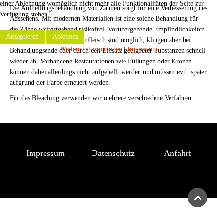
einer Ablehnung womöglich nicht mehr alle Funktionalitäten der Seite zur
Die Aufhellungsbehandlung von Zähnen sorgt für eine Verbesserung des
Verfügung stehen.
Aussehens. Mit modernen Materialien ist eine solche Behandlung für
die Zähne weitestgehend risikofrei. Vorübergehende Empfindlichkeiten
Akzeptieren
Ablehnen
bei warm/kalt oder am Zahnfleisch sind möglich, klingen aber bei
Weitere Informationen
|
Impressum
Behandlungsende oder durch den Einsatz geeigneter Substanzen schnell
wieder ab. Vorhandene Restaurationen wie Füllungen oder Kronen
können dabei allerdings nicht aufgehellt werden und müssen evtl. später
aufgrund der Farbe erneuert werden.
Für das Bleaching verwenden wir mehrere verschiedene Verfahren.
Impressum
Datenschutz
Anfahrt